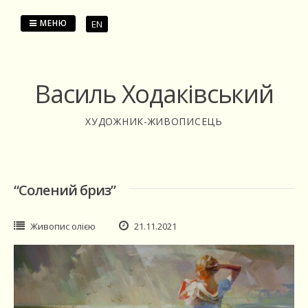
Перейти
до
МЕНЮ
EN
змісту
Василь Ходаківський
ХУДОЖНИК-ЖИВОПИСЕЦЬ
“Солений бриз”
Живопис олією
21.11.2021