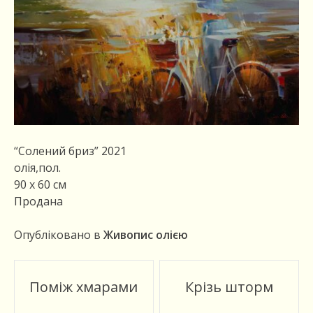
“Солений бриз” 2021
олія,пол.
90 х 60 см
Продана
Опубліковано в
Живопис олією
Пост
Поміж хмарами
Крізь шторм
навигации