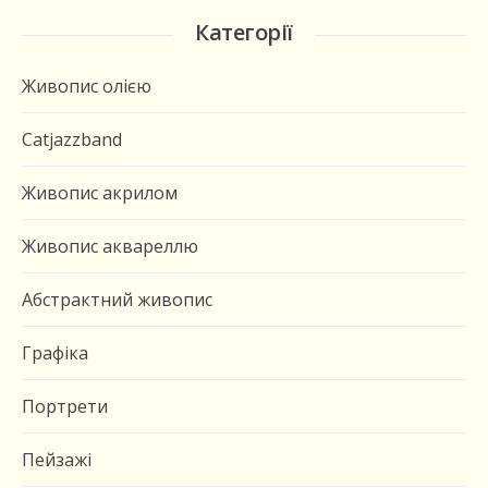
Категорії
Живопис олією
Catjazzband
Живопис акрилом
Живопис аквареллю
Абстрактний живопис
Графіка
Портрети
Пейзажі