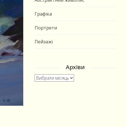
Абстрактний живопис
Графіка
Портрети
Пейзажі
Архіви
Архіви