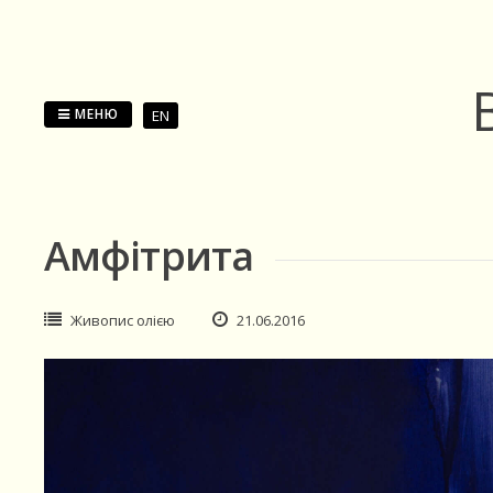
Перейти
до
змісту
МЕНЮ
EN
Амфітрита
Живопис олією
21.06.2016