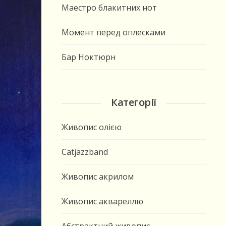
Маестро блакитних нот
Момент перед оплесками
Бар Ноктюрн
Категорії
Живопис олією
Catjazzband
Живопис акрилом
Живопис аквареллю