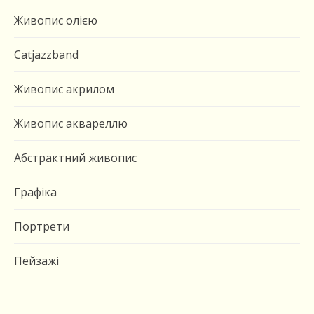
Живопис олією
Catjazzband
Живопис акрилом
Живопис аквареллю
Абстрактний живопис
Графіка
Портрети
Пейзажі