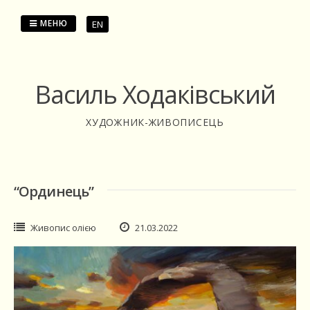
Перейти
до
МЕНЮ
EN
змісту
Василь Ходаківський
ХУДОЖНИК-ЖИВОПИСЕЦЬ
“Ординець”
Живопис олією
21.03.2022