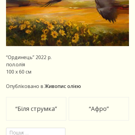
“Ординець” 2022 р.
пол.олія
100 х 60 см
Опубліковано в
Живопис олією
Пост
“Біля струмка”
“Афро”
навигации
Пошук: