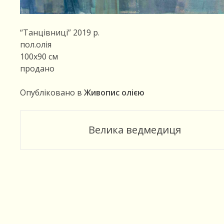
“Танцівниці” 2019 р.
пол.олія
100х90 см
продано
Опубліковано в
Живопис олією
Пост
Велика ведмедиця
навигации