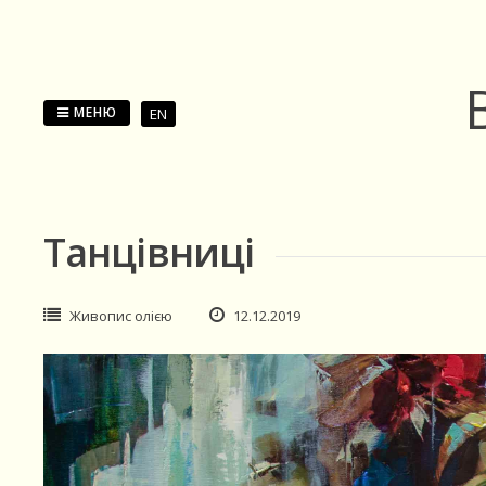
Перейти
до
змісту
МЕНЮ
EN
Танцівниці
Живопис олією
12.12.2019