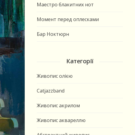
Маестро блакитних нот
Момент перед оплесками
Бар Ноктюрн
Категорії
Живопис олією
Catjazzband
Живопис акрилом
Живопис аквареллю