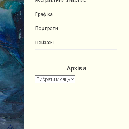
Абстрактний живопис
Графіка
Портрети
Пейзажі
Архіви
Архіви